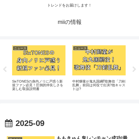
トレンドをお届けします！
miiの情報
ニュース
ニュース
ニ
る?
SixTONESの身内ノリに戸惑う新
中村獅童が鬼丸国綱⁉歌舞伎「刀剣
【S
規ファン必見！圧倒的仲良しさを
乱舞」前回は何役で出演?他キャス
ーカ
楽しむ取扱説明書
トは?
ら
2025-09
ももきゅん鬼レンチャン成功!最