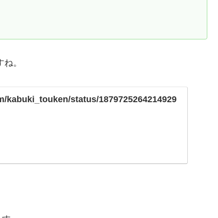
すね。
com/kabuki_touken/status/1879725264214929