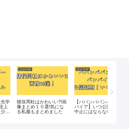
ニュース
ニュース
ニュース
猪俣周杜はかわいい?!画
【ババンババンバンバン
【めめ
像まとめ１０選!気にな
パイア】いつ公開？公開
め?!め
る私服もまとめました
中止にはならないの?!
る!!マ
手?!