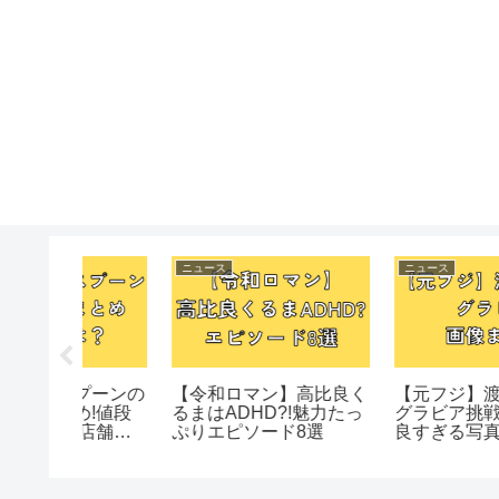
ニュース
ニュース
プーンの
【令和ロマン】高比良く
【元フジ】渡邊渚アナ
め!値段
るまはADHD?!魅力たっ
グラビア挑戦!スタイル
実店舗で
ぷりエピソード8選
良すぎる写真まとめ