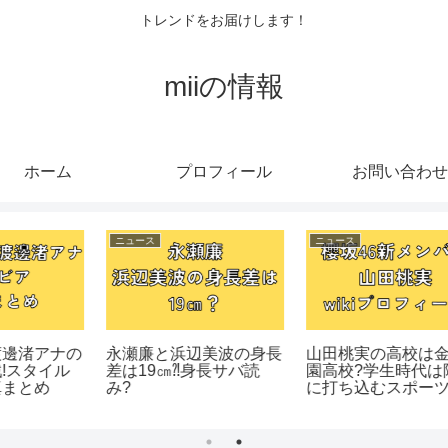
トレンドをお届けします！
miiの情報
ホーム
プロフィール
お問い合わせ
ニュース
ニュース
の
永瀬廉と浜辺美波の身長
山田桃実の高校は金光学
差は19㎝⁈身長サバ読
園高校?学生時代は陸上
み?
に打ち込むスポーツ少
女!