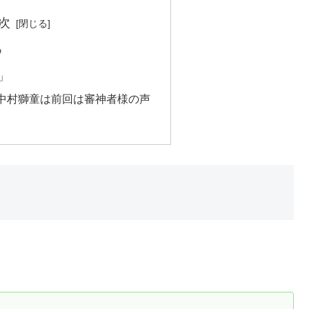
次
⁉
」
中村獅童は前回は審神者様の声
！