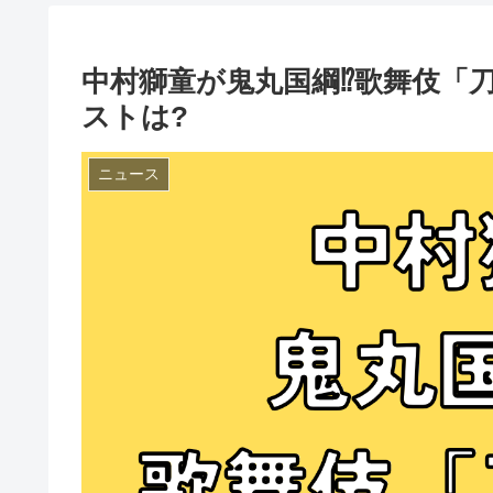
中村獅童が鬼丸国綱⁉歌舞伎「
ストは?
ニュース