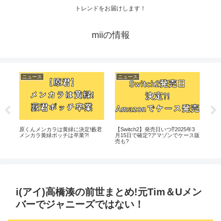
トレンドをお届けします！
miiの情報
ニュース
ニュース
ニ
め
原くんメンカラは黄緑に決定!藪君
【Switch2】発売日いつ⁉2025年3
【
まし
メンカラ黄緑ボッチは卒業?!
月15日で確定?アマゾンでケース販
から
売も?
徹
i(アイ)高橋湊の前世まとめ!元Tim＆Uメン
バーでジャニーズではない！