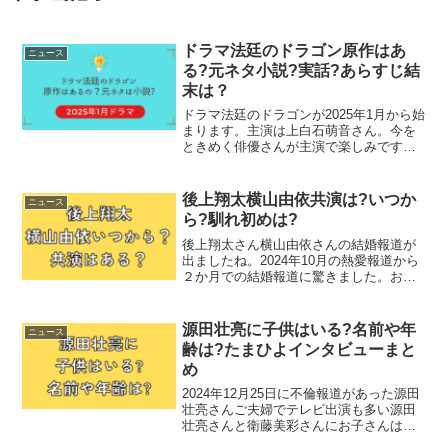
ドラマ法廷のドラゴン原作はあ
ニュース
る?元ネタ小説?実話?あらすじ結
末は？
ドラマ法廷のドラゴンが2025年1月から始
まります。主演は上白石萌音さん。今を
ときめく俳優さんが主演で楽しみです
ね。どんなドラマなのか、原作はあるの
か。他キャストは誰が出るのか気になる
ことをまとめました。ドラマ法廷のドラ
後上翔太横山由依共演は?いつか
ニュース
ゴン原作はある?ドラ...
ら?馴れ初めは?
後上翔太さん横山由依さんの結婚報道が
出ましたね。2024年10月の熱愛報道から
２か月での結婚報道に驚きました。お２
人の共演はあったのか、いつから交際し
ていたのか気になることをまとめまし
た。後上翔太横山由依共演は?後上翔太さ
源田壮亮に子供はいる?名前や年
ニュース
んの所属している「...
齢は?たまひよインタビューまと
め
2024年12月25日に不倫報道があった源田
壮亮さんご夫婦でテレビ出演も多い源田
壮亮さんと衛藤美彩さんにお子さんはい
るのか、いつ生まれたのか気になること