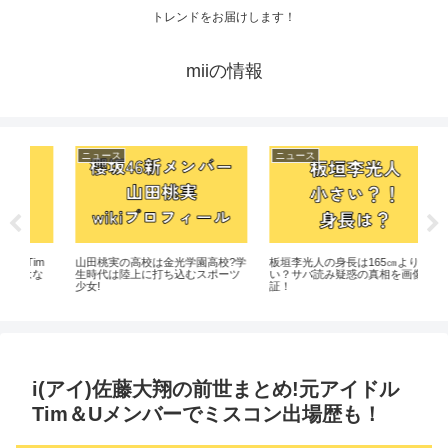
トレンドをお届けします！
miiの情報
ニュース
ニュース
ニ
m
山田桃実の高校は金光学園高校?学
板垣李光人の身長は165㎝よりも低
【
な
生時代は陸上に打ち込むスポーツ
い？サバ読み疑惑の真相を画像検
挑戦
少女!
証！
i(アイ)佐藤大翔の前世まとめ!元アイドル
Tim＆Uメンバーでミスコン出場歴も！