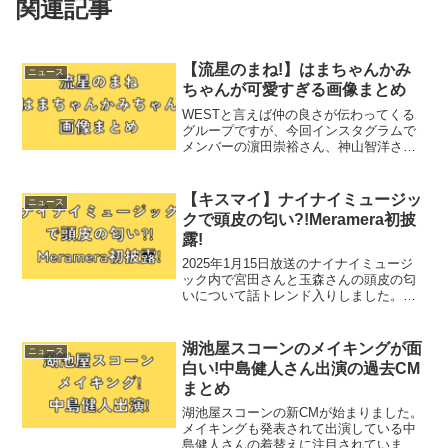
関連記事
【流星のまね!】はまちゃんかみ
ニュース
ちゃんが可愛すぎる画像まとめ
WESTと言えば仲の良さが伝わってくる
グループですが、今回インスタグラムで
メンバーの濵田崇裕さん、神山智洋さん
が藤井流星さんの真似をしています。あ
まりにも可愛すぎるので画像をまとめま
した。【流星のまね!】インスタのストー
【キスマイ】ナイナイミュージッ
ニュース
リーをまねしてる？ま...
クで頭皮の匂い?!Meramera初披
露!
2025年1月15日放送のナイナイミュージ
ック内で宮田さんと玉森さんの頭皮の匂
いについて話トレンド入りしました。新
曲「Meramera」もテレビ初披露しまし
た。気になるところまとめました。頭皮
の匂い⁈ナイナイミュージックに出演した
湖池屋スコーンのメイキングが面
ニュース
Kis-M...
白い!中島健人さん出演の過去CM
まとめ
湖池屋スコーンの新CMが始まりました。
メイキングも発表されて出演している中
島健人さんの着替えに注目されていま