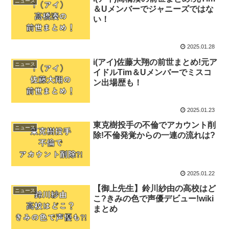
ニュース
＆Uメンバーでジャニーズではな
い！
2025.01.28
i(アイ)佐藤大翔の前世まとめ!元ア
ニュース
イドルTim＆Uメンバーでミスコ
ン出場歴も！
2025.01.23
東克樹投手の不倫でアカウント削
ニュース
除!不倫発覚からの一連の流れは?
2025.01.22
【御上先生】鈴川紗由の高校はど
ニュース
こ?きみの色で声優デビュー!wiki
まとめ