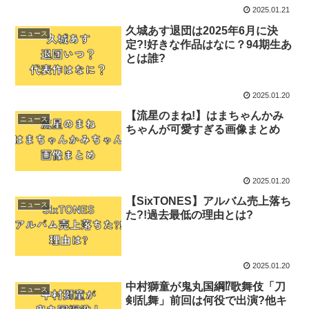
2025.01.21
久城あす退団は2025年6月に決
ニュース
定?!好きな作品はなに？94期生あ
とは誰?
2025.01.20
【流星のまね!】はまちゃんかみ
ニュース
ちゃんが可愛すぎる画像まとめ
2025.01.20
【SixTONES】アルバム売上落ち
ニュース
た?!過去最低の理由とは?
2025.01.20
中村獅童が鬼丸国綱⁉歌舞伎「刀
ニュース
剣乱舞」前回は何役で出演?他キ