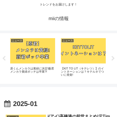
トレンドをお届けします！
miiの情報
ニュース
ニュース
ニ
原くんメンカラは黄緑に決定!藪君
【KIT TO LIT（キテレツ）】のイ
i(
えま
メンカラ黄緑ボッチは卒業?!
ントネーションは？キテルネでつ
イド
いに発覚!
出
2025-01
i(アイ)高橋湊の前世まとめ!元Tim