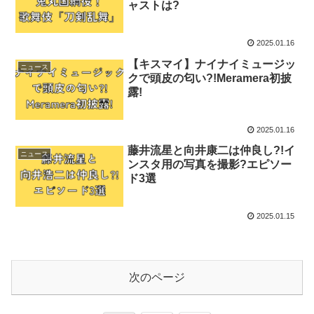
ャストは?
2025.01.16
【キスマイ】ナイナイミュージッ
ニュース
クで頭皮の匂い?!Meramera初披
露!
2025.01.16
藤井流星と向井康二は仲良し?!イ
ニュース
ンスタ用の写真を撮影?エピソー
ド3選
2025.01.15
次のページ