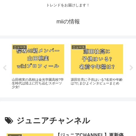
トレンドをお届けします！
miiの情報
ニュース
ニュース
ニ
?!
山田桃実の高校は金光学園高校?学
源田壮亮に子供はいる?名前や年齢
【
とは
生時代は陸上に打ち込むスポーツ
は?たまひよインタビューまとめ
AD
少女!
選
ジュニアチャンネル
【ジュニアCHANNEL】更新停