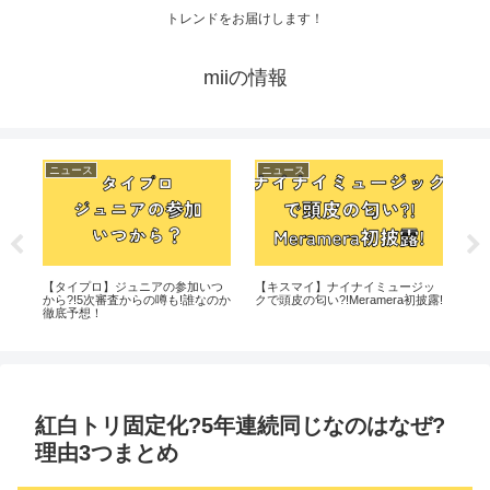
トレンドをお届けします！
miiの情報
ニュース
ニュース
ニ
方
【タイプロ】ジュニアの参加いつ
【キスマイ】ナイナイミュージッ
香取
から?!5次審査からの噂も!誰なのか
クで頭皮の匂い?!Meramera初披露!
ビ初
徹底予想！
紅白トリ固定化?5年連続同じなのはなぜ?
理由3つまとめ