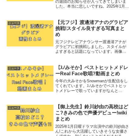
の退団のお知らせが入ってきてしまいま
した。本当に悲しいですね。2025年1月現
在でわかっていることをまとめました。
久城あす退団は2025年6月に決定?!宝塚公
式HPから突然のお知らせがありました。
【元フジ】渡邊渚アナのグラビア
ニュース
久城あす...
挑戦!スタイル良すぎる写真まと
め
元フジテレビアナウンサー渡邊渚アナが
グラビアに初挑戦しました。スタイルが
よすぎると話題になっています。画像で
まとめてみました。【元フジ】渡邊渚ア
ナのグラビア挑戦!元フジテレビアナウン
サー渡邊渚アナがグラビア挑戦しまし
【ｽﾉみそか】ベストヒットメドレ
ニュース
た！12月23日発売の「...
ーReal Face歌唱?動画まとめ
今年の大みそかをSnowmanが生配信をし
てくれています。ｽﾉみそかでベストヒッ
トメドレーで歌っていますがなんと
「Real Face」も！歌ったのはだれ?気に
なることまとめました。【ｽﾉみそか】ベ
ストヒットメドレー2024年大晦日、
【御上先生】鈴川紗由の高校はど
ニュース
2023...
こ?きみの色で声優デビュー!wiki
まとめ
2025年1月日曜ドラマ出演中の鈴川紗由さ
ん!これから大活躍していきそうな女優さ