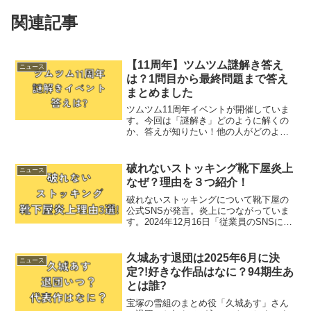
関連記事
【11周年】ツムツム謎解き答え
ニュース
は？1問目から最終問題まで答え
まとめました
ツムツム11周年イベントが開催していま
す。今回は「謎解き」どのように解くの
か、答えが知りたい！他の人がどのよう
に解いているのかなど気になることをま
とめました。【11周年】ツムツム謎解き
答えは？全部で4問あります。1問目答え2
破れないストッキング靴下屋炎上
ニュース
問目答え2問目は...
なぜ？理由を３つ紹介！
破れないストッキングについて靴下屋の
公式SNSが発言。炎上につながっていま
す。2024年12月16日「従業員のSNSにお
ける不適切投稿に関するお詫び」と謝罪
をするまでに発展しました。なぜ炎上し
てしまったのか理由を3つに分けてみまし
久城あす退団は2025年6月に決
ニュース
た。破れな...
定?!好きな作品はなに？94期生あ
とは誰?
宝塚の雪組のまとめ役「久城あす」さん