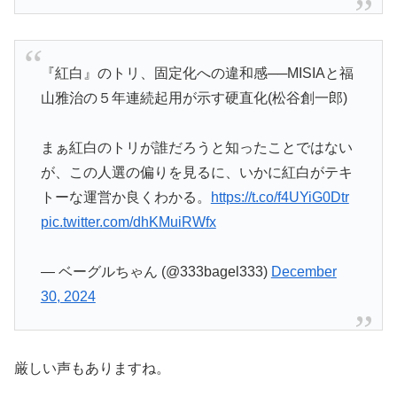
『紅白』のトリ、固定化への違和感──MISIAと福
山雅治の５年連続起用が示す硬直化(松谷創一郎)
まぁ紅白のトリが誰だろうと知ったことではない
が、この人選の偏りを見るに、いかに紅白がテキ
トーな運営か良くわかる。
https://t.co/f4UYiG0Dtr
pic.twitter.com/dhKMuiRWfx
— ベーグルちゃん (@333bagel333)
December
30, 2024
厳しい声もありますね。