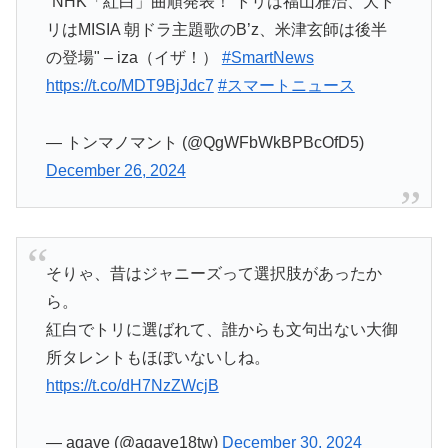
"NHK「紅白」曲順発表！ トリは福山雅治、大ト
リはMISIA 朝ドラ主題歌のB’z、米津玄師は後半
の登場" – iza（イザ！）
#SmartNews
https://t.co/MDT9BjJdc7
#スマートニュース
— トンマノマント (@QgWFbWkBPBcOfD5)
December 26, 2024
そりゃ、昔はジャニーズって選択肢があったか
ら。
紅白でトリに選ばれて、誰からも文句出ない大御
所タレントもほぼいないしね。
https://t.co/dH7NzZWcjB
— agave (@agave18tw)
December 30, 2024