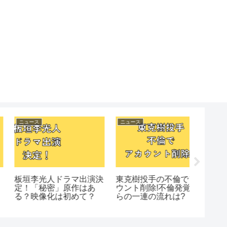
ニュース
ニュース
ニュース
中村獅童が鬼丸国綱⁉歌
ドラマ法廷のドラゴン原
i(アイ
舞伎「刀剣乱舞」前回は
作はある?元ネタ小説?
とめ!元
何役で出演?他キャスト
実話?あらすじ結末は？
メンバ
?
歴も！