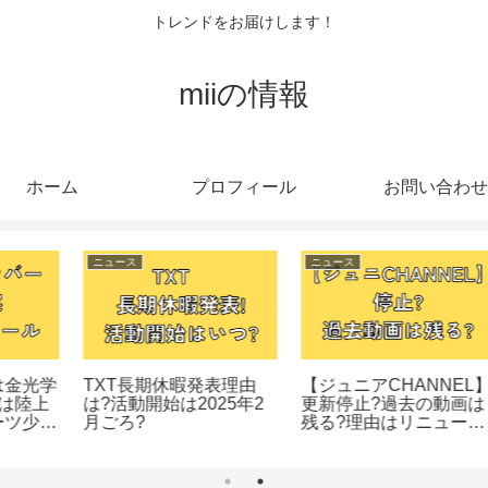
トレンドをお届けします！
miiの情報
ホーム
プロフィール
お問い合わせ
ニュース
ニュース
】
板垣李光人ドラマ出演決
東克樹投手の不倫でアカ
は
定！「秘密」原作はあ
ウント削除!不倫発覚か
ア
る？映像化は初めて？
らの一連の流れは?
は