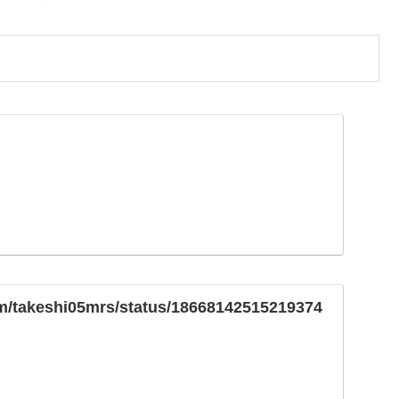
com/takeshi05mrs/status/18668142515219374