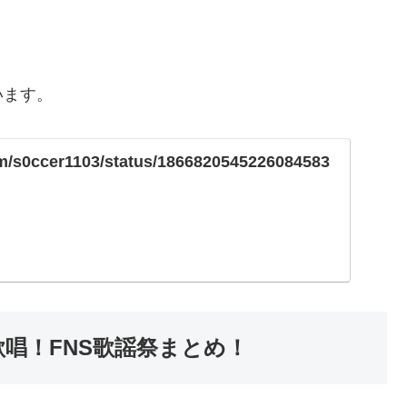
います。
com/s0ccer1103/status/1866820545226084583
歌唱！FNS歌謡祭まとめ！