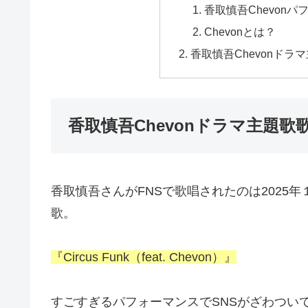
香取慎吾Chevonパ
Chevonとは？
香取慎吾Chevonドラ
香取慎吾Chevonドラマ主題歌
香取慎吾さんがFNSで歌唱されたのは2025
歌。
『Circus Funk（feat. Chevon）』
すごすぎるパフォーマンスでSNSがざわつい