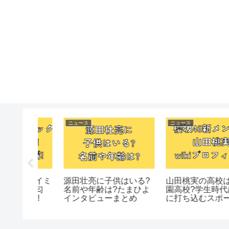
ニュース
ニュース
は金光学
TXT長期休暇発表理由
【ジュニアCHANNEL
代は陸上
は?活動開始は2025年2
更新停止?過去の動画
ーツ少
月ごろ?
残る?理由はリニュー
ル