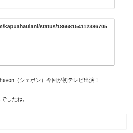
com/kapuahaulani/status/18668154112386705
evon（シェボン）今回が初テレビ出演！
スでしたね。