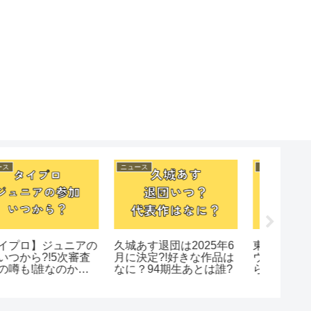
ニュース
ニュース
ニュース
紅白トリ固定化?5年連
【めめペコ】ただのめ
若林さん
続同じなのはなぜ?理由
め?!めめあべは仲良すぎ
ちこち
3つまとめ
る!!マルチタスクが苦
ていた内
手?!