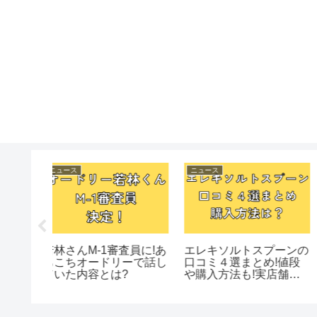
ニュース
ニュース
025年6
東克樹投手の不倫でアカ
【ｽﾉみそか】ベストヒ
な作品は
ウント削除!不倫発覚か
トメドレーReal Face
とは誰?
らの一連の流れは?
唱?動画まとめ