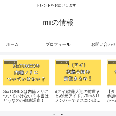
トレンドをお届けします！
miiの情報
ホーム
プロフィール
お問い合わせ
ニュース
ニュース
ッ
【KIT TO LIT（キテレ
【元フジ】渡邊渚アナの
歌
ツ）】のイントネーショ
グラビア挑戦!スタイル
ンは？キテルネでついに
良すぎる写真まとめ
発覚!