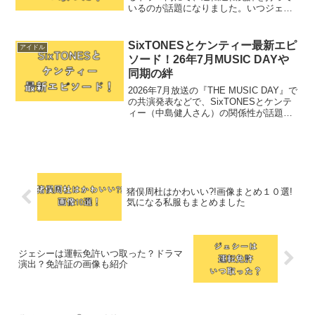
いるのが話題になりました。いつジェシ
ーが運転免許を取ったのか気になります
よね。実際のところはどうなのか気にな
ることをまとめました。ジェシーは運転
SixTONESとケンティー最新エピ
アイドル
免許いつ取った？ド...
ソード！26年7月MUSIC DAYや
同期の絆
2026年7月放送の『THE MUSIC DAY』で
の共演発表などで、SixTONESとケンテ
ィー（中島健人さん）の関係性が話題で
すね！実はSixTONESとケンティーに
は、話題の「ケンティー構文」やジェシ
ーさんとの飛行機遭遇事件などがあり...
猪俣周杜はかわいい?!画像まとめ１０選!
気になる私服もまとめました
ジェシーは運転免許いつ取った？ドラマ
演出？免許証の画像も紹介