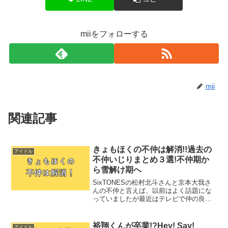
miiをフォローする
mii
関連記事
きょもほくの不仲は解消!!過去の
アイドル
不仲いじりまとめ３選!不仲期か
ら雪解け期へ
SixTONESの松村北斗さんと京本大我さ
んの不仲と言えば、以前はよく話題にな
っていましたが最近はテレビで仲の良さ
が伝わりますね。いろんな時期を乗り越
えて現在は仲良しすぎるお二人。なぜ不
仲と言われていたのか気になったので調
裕翔くんが卒業!?Hey! Say!
アイドル