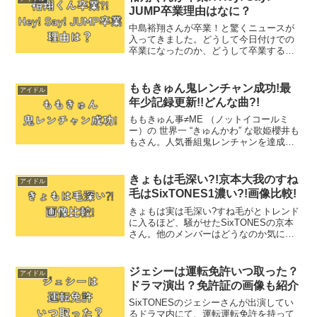
べてまとめました。...
JUMP卒業理由はなに？
中島裕翔さんが卒業！と驚くニュースが
入ってきました。どうして今日付けでの
卒業になったのか、どうして卒業するこ
とになったのかまとめました。裕翔くん
が卒業!?2025年8月28日本当に驚くニュー
スが入ってきました。Hey! Say! JUMP
ももきゅん鬼レンチャン成功!最
アイドル
の...
年少記録更新!!どんな曲?!
ももきゅん事≠ME （ノットイコールミ
ー）の 世界一 “きゅんかわ” な歌姫櫻井も
もさん。人気番組鬼レンチャンを達成さ
れました。最年少記録を更新されまし
た。一体どのような曲で達成されたのか
まとめました。ももきゅん鬼レンチャン
きょもは毛深い?!京本大我のすね
アイドル
成功!≠ME （...
毛はSixTONES1濃い?!画像比較!
きょもは実は毛深い?すね毛がとトレンド
に入るほど、騒がせたSixTONESの京本
さん。他のメンバーはどうなのか気にな
りますよね。詳しく調べてみました。き
ょもは実は毛深い?!きょもこと京本大我
さんと言えば、SixTONESの中でも中性
ジェシーは運転免許いつ取った？
アイドル
的なイメ...
ドラマ演出？免許証の画像も紹介
SixTONESのジェシーさんが出演してい
るドラマ内にて、運転運転免許を持って