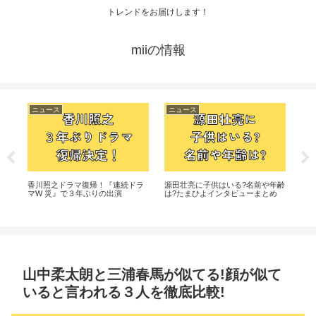
トレンドをお届けします！
miiの情報
ニュース
ニュース
ニ
つ
香川照之ドラマ復帰！『連続ドラ
源田壮亮に子供はいる?名前や年齢
紅白
のか
マW 災』で３年ぶりの出演
は?たまひよインタビューまとめ
はな
山中柔太朗と三浦春馬が似てる!顔が似て
いると言われる３人を徹底比較!